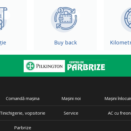
ție
Buy back
Kilometr
Comandă mașina
Mașini noi
Mașini înlocui
Tinichigerie, vopsitorie
Service
AC cu freon
Parbrize