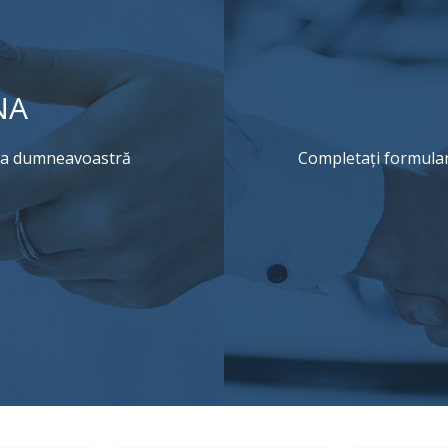
NA
rea dumneavoastră
Completați formularu